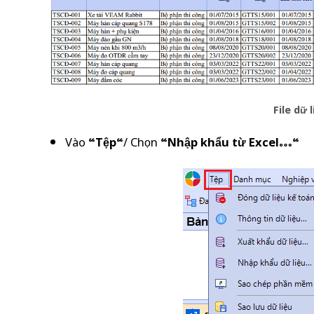
File dữ 
Vào “
Tệp
“/ Chọn “
Nhập khẩu từ Excel…
“