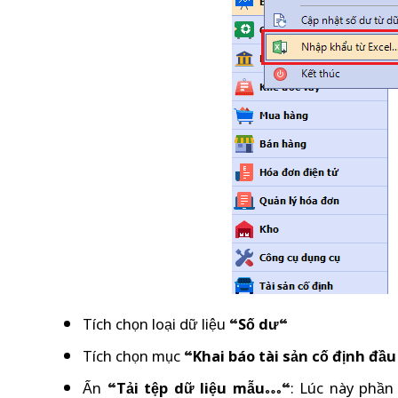
Tích chọn loại dữ liệu “
Số dư
“
Tích chọn mục “
Khai báo tài sản cố định đầu
Ấn “
Tải tệp dữ liệu mẫu…
“: Lúc này phần