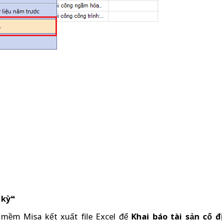
 kỳ
“
 mềm Misa kết xuất file Excel để
Khai báo tài sản cố 