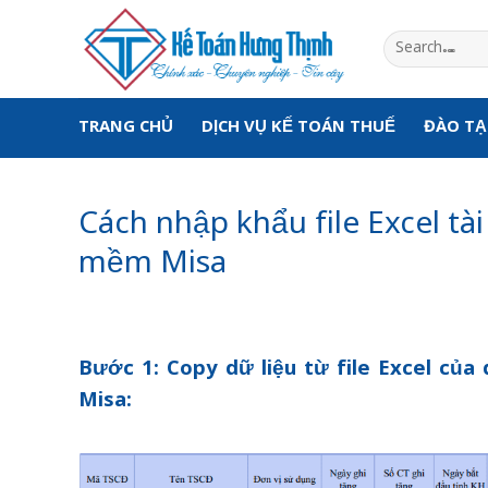
Skip
to
content
TRANG CHỦ
DỊCH VỤ KẾ TOÁN THUẾ
ĐÀO T
Cách nhập khẩu file Excel tà
mềm Misa
Bước 1: Copy dữ liệu từ file Excel củ
Misa: