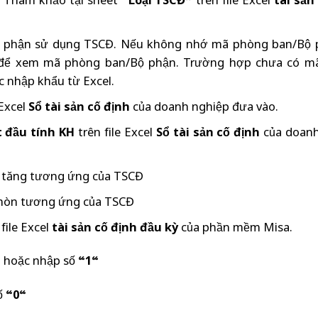
h. Tham khảo tại sheet “
Loại TSCĐ
” trên file Excel
tài sản
 phận sử dụng TSCĐ. Nếu không nhớ mã phòng ban/Bộ p
để xem mã phòng ban/Bộ phận. Trường hợp chưa có m
 nhập khẩu từ Excel.
 Excel
Sổ tài sản cố định
của doanh nghiệp đưa vào.
 đầu tính KH
trên file Excel
Sổ tài sản cố định
của doanh
i tăng tương ứng của TSCĐ
 mòn tương ứng của TSCĐ
file Excel
tài sản cố định đầu kỳ
của phần mềm Misa.
g
hoặc nhập số “
1
“
ố “
0
“