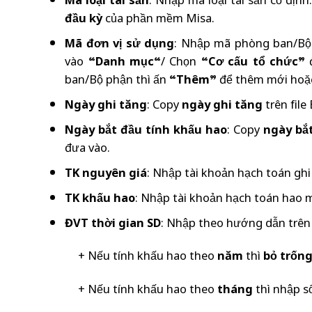
Mã loại tài sản
: Nhập mã loại tài sản cố địn
đầu kỳ
của phần mềm Misa.
Mã đơn vị sử dụng
: Nhập mã phòng ban/Bộ
vào “
Danh mục
“/ Chọn “
Cơ cấu tổ chức
” 
ban/Bộ phận thì ấn “
Thêm
” để thêm mới hoặc
Ngày ghi tăng
: Copy
ngày ghi tăng
trên file
Ngày bắt đầu tính khấu hao
: Copy
ngày bắt
đưa vào.
TK nguyên giá
: Nhập tài khoản hạch toán gh
TK khấu hao
: Nhập tài khoản hạch toán hao
ĐVT thời gian SD
: Nhập theo hướng dẫn trên 
+ Nếu tính khấu hao theo
năm
thì
bỏ trốn
+ Nếu tính khấu hao theo
tháng
thì nhập s