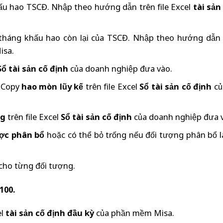
u hao TSCĐ. Nhập theo hướng dẫn trên file Excel
tài sản
háng khấu hao còn lại của TSCĐ. Nhập theo hướng dẫn t
isa.
Sổ tài sản cố định
của doanh nghiệp đưa vào.
. Copy
hao mòn lũy kế
trên file Excel
Sổ tài sản cố định
củ
ng
trên file Excel
Sổ tài sản cố định
của doanh nghiệp đưa 
ợc phân bổ
hoặc có thể bỏ trống nếu đối tượng phân bổ 
cho từng đối tượng.
100.
el
tài sản cố định đầu kỳ
của phần mềm Misa.