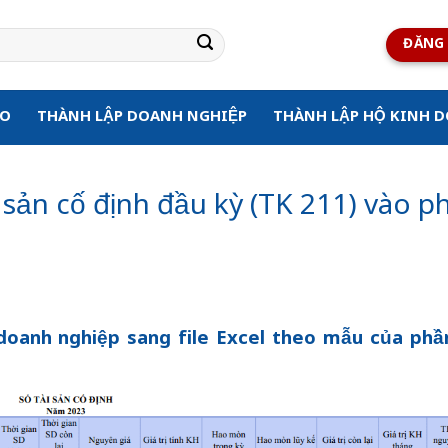
ĐĂNG 
ẠO
THÀNH LẬP DOANH NGHIỆP
THÀNH LẬP HỘ KINH 
i sản cố định đầu kỳ (TK 211) vào p
a doanh nghiệp sang file Excel theo mẫu của p