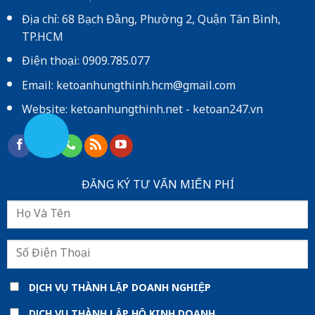
Địa chỉ: 68 Bạch Đằng, Phường 2, Quận Tân Bình,
TP.HCM
Điện thoại: 0909.785.077
Email: ketoanhungthinh.hcm@gmail.com
Website:
ketoanhungthinh.net
-
ketoan247.vn
ĐĂNG KÝ TƯ VẤN MIẾN PHÍ
DỊCH VỤ THÀNH LẬP DOANH NGHIỆP
DỊCH VỤ THÀNH LẬP HỘ KINH DOANH