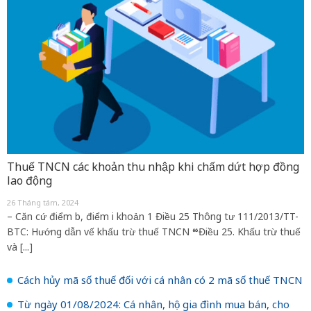
Thuế TNCN các khoản thu nhập khi chấm dứt hợp đồng
lao động
26 Tháng tám, 2024
– Căn cứ điểm b, điểm i khoản 1 Điều 25 Thông tư 111/2013/TT-
BTC: Hướng dẫn vế khấu trừ thuế TNCN “Điều 25. Khấu trừ thuế
và [...]
Cách hủy mã số thuế đối với cá nhân có 2 mã số thuế TNCN
Từ ngày 01/08/2024: Cá nhân, hộ gia đình mua bán, cho