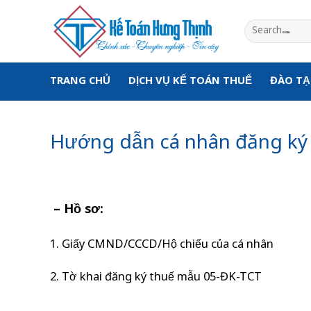
Skip
to
content
TRANG CHỦ
DỊCH VỤ KẾ TOÁN THUẾ
ĐÀO T
Hướng dẫn cá nhân đăng ký m
– Hồ sơ:
1. Giấy CMND/CCCD/Hộ chiếu của cá nhân
2. Tờ khai đăng ký thuế mẫu 05-ĐK-TCT