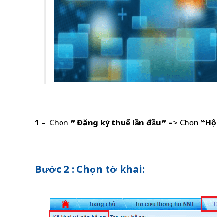
1
– Chọn ”
Đăng ký thuế lần đầu
” => Chọn “
Hộ
Bước 2 : Chọn tờ khai: