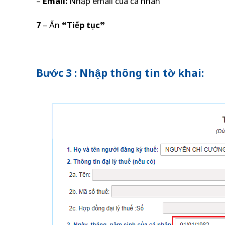
–
Email:
Nhập email của cá nhân
7
– Ấn “
Tiếp tục
”
Bước 3 : Nhập thông tin tờ khai: