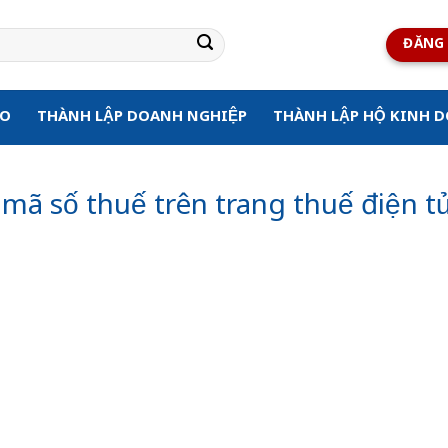
ĐĂNG 
ẠO
THÀNH LẬP DOANH NGHIỆP
THÀNH LẬP HỘ KINH 
ã số thuế trên trang thuế điện t