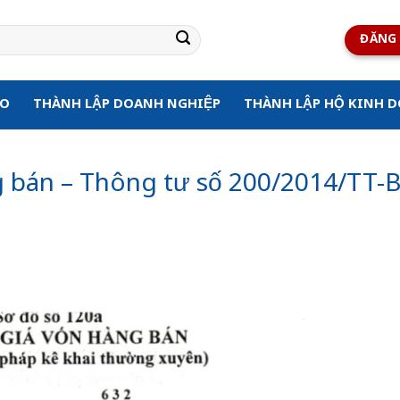
ĐĂNG 
ẠO
THÀNH LẬP DOANH NGHIỆP
THÀNH LẬP HỘ KINH 
g bán – Thông tư số 200/2014/TT-