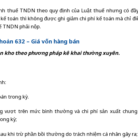
 tính thuế TNDN theo quy định của Luật thuế nhưng có đầ
ế toán thì không được ghi giảm chi phí kế toán mà chỉ đi
ế TNDN phải nộp.
khoản 632 – Giá vốn hàng bán
ồn kho theo phương pháp kê khai thường xuyên.
nh:
bán trong kỳ.
công vượt trên mức bình thường và chi phí sản xuất chung
ong kỳ;
au khi trừ phần bồi thường do trách nhiệm cá nhân gây ra;