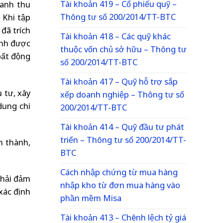
Tài khoản 419 – Cổ phiếu quỹ –
oanh thu
Thông tư số 200/2014/TT-BTC
 Khi tập
đã trích
Tài khoản 418 – Các quỹ khác
inh được
thuộc vốn chủ sở hữu – Thông tư
bất động
số 200/2014/TT-BTC
Tài khoản 417 – Quỹ hỗ trợ sắp
 tư, xây
xếp doanh nghiệp – Thông tư số
dung chi
200/2014/TT-BTC
Tài khoản 414 – Quỹ đầu tư phát
triển – Thông tư số 200/2014/TT-
n thành,
BTC
Cách nhập chứng từ mua hàng
phải đảm
nhập kho từ đơn mua hàng vào
xác định
phần mềm Misa
Tài khoản 413 – Chênh lệch tỷ giá