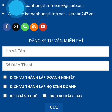
Email: ketoanhungthinh.hcm@gmail.com
Website:
ketoanhungthinh.net
-
ketoan247.vn
ĐĂNG KÝ TƯ VẤN MIẾN PHÍ
DỊCH VỤ THÀNH LẬP DOANH NGHIỆP
DỊCH VỤ THÀNH LẬP HỘ KINH DOANH
KẾ TOÁN THUẾ
DỊCH VỤ ĐÀO TẠO