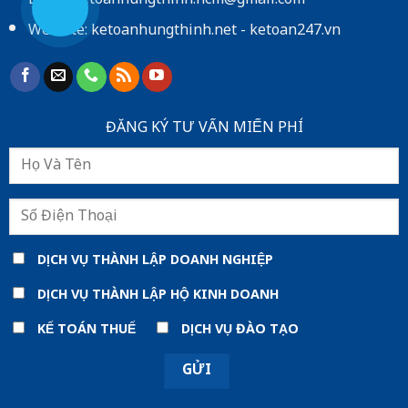
Email: ketoanhungthinh.hcm@gmail.com
Website:
ketoanhungthinh.net
-
ketoan247.vn
ĐĂNG KÝ TƯ VẤN MIẾN PHÍ
DỊCH VỤ THÀNH LẬP DOANH NGHIỆP
DỊCH VỤ THÀNH LẬP HỘ KINH DOANH
KẾ TOÁN THUẾ
DỊCH VỤ ĐÀO TẠO