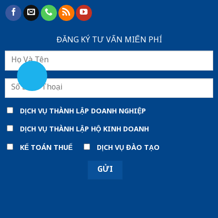
ĐĂNG KÝ TƯ VẤN MIẾN PHÍ
DỊCH VỤ THÀNH LẬP DOANH NGHIỆP
DỊCH VỤ THÀNH LẬP HỘ KINH DOANH
KẾ TOÁN THUẾ
DỊCH VỤ ĐÀO TẠO