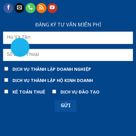
ĐĂNG KÝ TƯ VẤN MIẾN PHÍ
DỊCH VỤ THÀNH LẬP DOANH NGHIỆP
DỊCH VỤ THÀNH LẬP HỘ KINH DOANH
KẾ TOÁN THUẾ
DỊCH VỤ ĐÀO TẠO