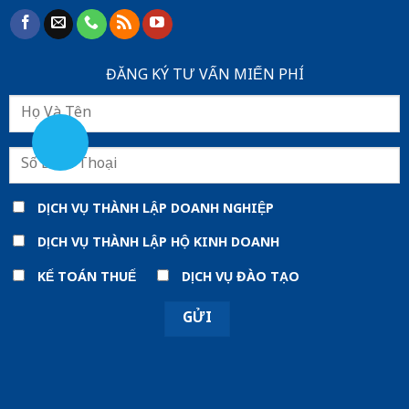
ĐĂNG KÝ TƯ VẤN MIẾN PHÍ
DỊCH VỤ THÀNH LẬP DOANH NGHIỆP
DỊCH VỤ THÀNH LẬP HỘ KINH DOANH
KẾ TOÁN THUẾ
DỊCH VỤ ĐÀO TẠO