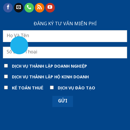
ĐĂNG KÝ TƯ VẤN MIẾN PHÍ
DỊCH VỤ THÀNH LẬP DOANH NGHIỆP
DỊCH VỤ THÀNH LẬP HỘ KINH DOANH
KẾ TOÁN THUẾ
DỊCH VỤ ĐÀO TẠO