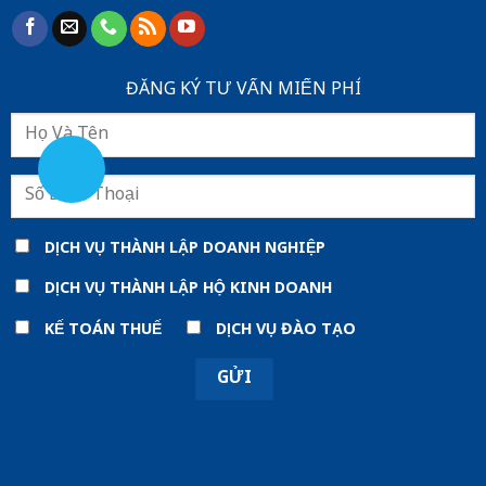
ĐĂNG KÝ TƯ VẤN MIẾN PHÍ
DỊCH VỤ THÀNH LẬP DOANH NGHIỆP
DỊCH VỤ THÀNH LẬP HỘ KINH DOANH
KẾ TOÁN THUẾ
DỊCH VỤ ĐÀO TẠO