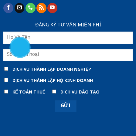
ĐĂNG KÝ TƯ VẤN MIẾN PHÍ
DỊCH VỤ THÀNH LẬP DOANH NGHIỆP
DỊCH VỤ THÀNH LẬP HỘ KINH DOANH
KẾ TOÁN THUẾ
DỊCH VỤ ĐÀO TẠO