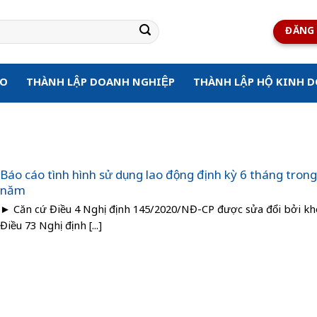
ĐĂNG 
ẠO
THÀNH LẬP DOANH NGHIỆP
THÀNH LẬP HỘ KINH 
Báo cáo tình hình sử dụng lao động định kỳ 6 tháng tron
năm
► Căn cứ Điều 4 Nghị định 145/2020/NĐ-CP được sửa đổi bởi kh
Điều 73 Nghị định [...]