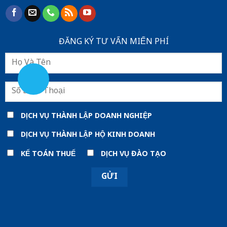
ĐĂNG KÝ TƯ VẤN MIẾN PHÍ
DỊCH VỤ THÀNH LẬP DOANH NGHIỆP
DỊCH VỤ THÀNH LẬP HỘ KINH DOANH
KẾ TOÁN THUẾ
DỊCH VỤ ĐÀO TẠO