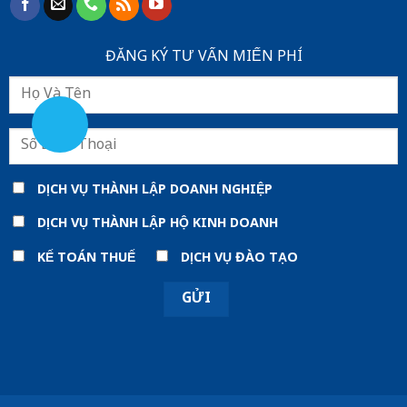
ĐĂNG KÝ TƯ VẤN MIẾN PHÍ
DỊCH VỤ THÀNH LẬP DOANH NGHIỆP
DỊCH VỤ THÀNH LẬP HỘ KINH DOANH
KẾ TOÁN THUẾ
DỊCH VỤ ĐÀO TẠO