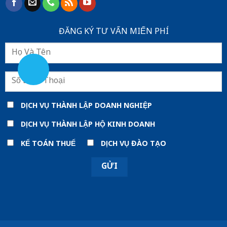
ĐĂNG KÝ TƯ VẤN MIẾN PHÍ
DỊCH VỤ THÀNH LẬP DOANH NGHIỆP
DỊCH VỤ THÀNH LẬP HỘ KINH DOANH
KẾ TOÁN THUẾ
DỊCH VỤ ĐÀO TẠO