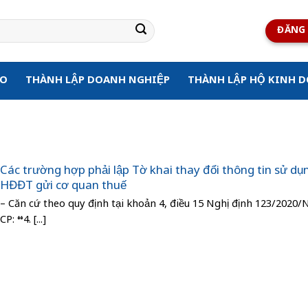
ĐĂNG 
ẠO
THÀNH LẬP DOANH NGHIỆP
THÀNH LẬP HỘ KINH 
Các trường hợp phải lập Tờ khai thay đổi thông tin sử dụ
HĐĐT gửi cơ quan thuế
– Căn cứ theo quy định tại khoản 4, điều 15 Nghị định 123/2020/
CP: “4. [...]