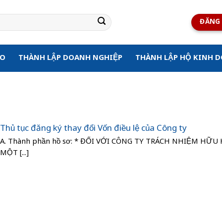
ĐĂNG 
ẠO
THÀNH LẬP DOANH NGHIỆP
THÀNH LẬP HỘ KINH 
Thủ tục đăng ký thay đổi Vốn điều lệ của Công ty
A. Thành phần hồ sơ: * ĐỐI VỚI CÔNG TY TRÁCH NHIỆM HỮU
MỘT [...]