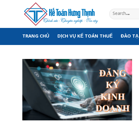
Skip
to
content
TRANG CHỦ
DỊCH VỤ KẾ TOÁN THUẾ
ĐÀO T