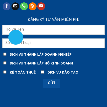
ĐĂNG KÝ TƯ VẤN MIẾN PHÍ
DỊCH VỤ THÀNH LẬP DOANH NGHIỆP
DỊCH VỤ THÀNH LẬP HỘ KINH DOANH
KẾ TOÁN THUẾ
DỊCH VỤ ĐÀO TẠO