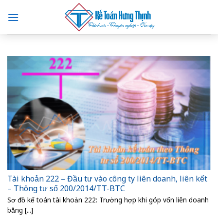
Skip
to
content
Tài khoản 222 – Đầu tư vào công ty liên doanh, liên kết
– Thông tư số 200/2014/TT-BTC
Sơ đồ kế toán tài khoản 222: Trường hợp khi góp vốn liên doanh
bằng [...]