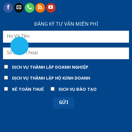
ĐĂNG KÝ TƯ VẤN MIẾN PHÍ
DỊCH VỤ THÀNH LẬP DOANH NGHIỆP
DỊCH VỤ THÀNH LẬP HỘ KINH DOANH
KẾ TOÁN THUẾ
DỊCH VỤ ĐÀO TẠO