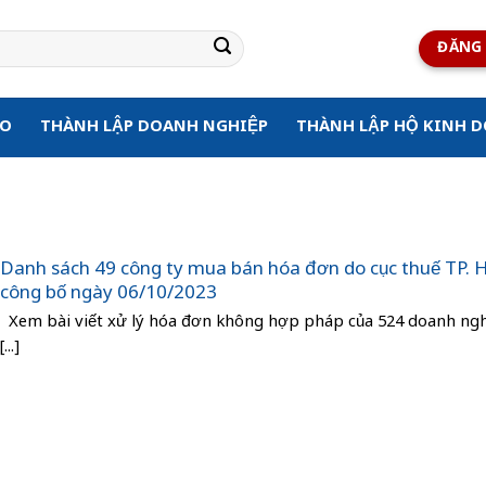
ĐĂNG 
ẠO
THÀNH LẬP DOANH NGHIỆP
THÀNH LẬP HỘ KINH 
Danh sách 49 công ty mua bán hóa đơn do cục thuế TP.
công bố ngày 06/10/2023
Xem bài viết xử lý hóa đơn không hợp pháp của 524 doanh ng
[...]