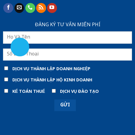
ĐĂNG KÝ TƯ VẤN MIẾN PHÍ
DỊCH VỤ THÀNH LẬP DOANH NGHIỆP
DỊCH VỤ THÀNH LẬP HỘ KINH DOANH
KẾ TOÁN THUẾ
DỊCH VỤ ĐÀO TẠO