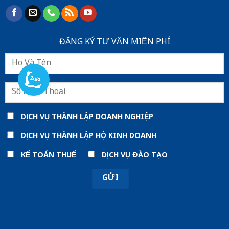
ĐĂNG KÝ TƯ VẤN MIẾN PHÍ
DỊCH VỤ THÀNH LẬP DOANH NGHIỆP
DỊCH VỤ THÀNH LẬP HỘ KINH DOANH
KẾ TOÁN THUẾ
DỊCH VỤ ĐÀO TẠO