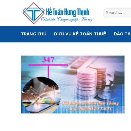
Skip
to
content
TRANG CHỦ
DỊCH VỤ KẾ TOÁN THUẾ
ĐÀO T