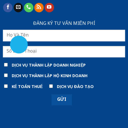
ĐĂNG KÝ TƯ VẤN MIẾN PHÍ
DỊCH VỤ THÀNH LẬP DOANH NGHIỆP
DỊCH VỤ THÀNH LẬP HỘ KINH DOANH
KẾ TOÁN THUẾ
DỊCH VỤ ĐÀO TẠO