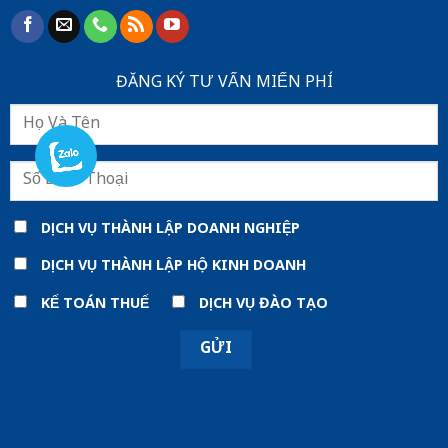
ĐĂNG KÝ TƯ VẤN MIẾN PHÍ
DỊCH VỤ THÀNH LẬP DOANH NGHIỆP
DỊCH VỤ THÀNH LẬP HỘ KINH DOANH
KẾ TOÁN THUẾ
DỊCH VỤ ĐÀO TẠO