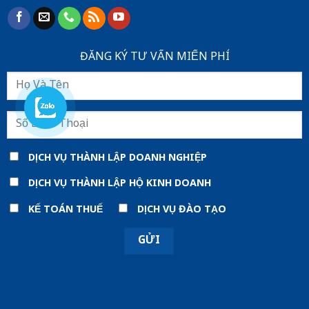
ĐĂNG KÝ TƯ VẤN MIẾN PHÍ
DỊCH VỤ THÀNH LẬP DOANH NGHIỆP
DỊCH VỤ THÀNH LẬP HỘ KINH DOANH
KẾ TOÁN THUẾ
DỊCH VỤ ĐÀO TẠO