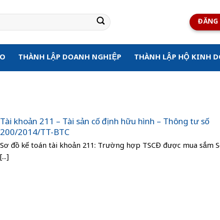
ĐĂNG 
ẠO
THÀNH LẬP DOANH NGHIỆP
THÀNH LẬP HỘ KINH 
Tài khoản 211 – Tài sản cố định hữu hình – Thông tư số
200/2014/TT-BTC
Sơ đồ kế toán tài khoản 211: Trường hợp TSCĐ được mua sắm S
[...]