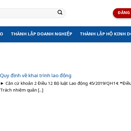
ĐĂNG 
ẠO
THÀNH LẬP DOANH NGHIỆP
THÀNH LẬP HỘ KINH 
Quy định về khai trình lao động
► Căn cứ khoản 2 Điều 12 Bộ luật Lao động 45/2019/QH14: “Điều
Trách nhiệm quản [...]