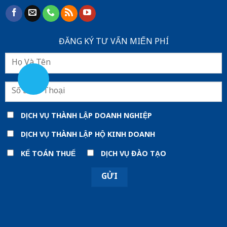
ĐĂNG KÝ TƯ VẤN MIẾN PHÍ
DỊCH VỤ THÀNH LẬP DOANH NGHIỆP
DỊCH VỤ THÀNH LẬP HỘ KINH DOANH
KẾ TOÁN THUẾ
DỊCH VỤ ĐÀO TẠO