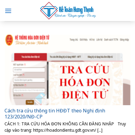
Skip
to
content
Cách tra cứu thông tin HĐĐT theo Nghị định
123/2020/NĐ-CP
CÁCH 1: TRA CỨU HÓA ĐƠN KHÔNG CẦN ĐĂNG NHẬP Truy
cập vào trang: https://hoadondientu.gdt.gov.vn/ [...]