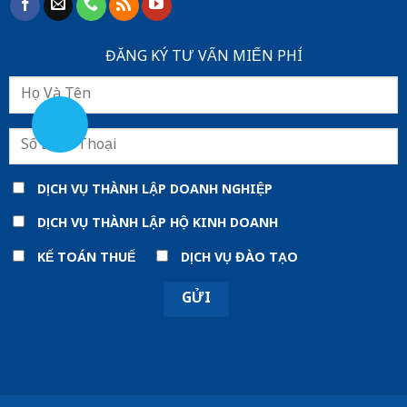
ĐĂNG KÝ TƯ VẤN MIẾN PHÍ
DỊCH VỤ THÀNH LẬP DOANH NGHIỆP
DỊCH VỤ THÀNH LẬP HỘ KINH DOANH
KẾ TOÁN THUẾ
DỊCH VỤ ĐÀO TẠO