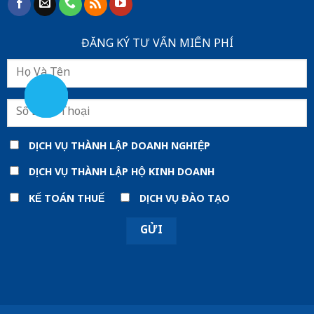
ĐĂNG KÝ TƯ VẤN MIẾN PHÍ
DỊCH VỤ THÀNH LẬP DOANH NGHIỆP
DỊCH VỤ THÀNH LẬP HỘ KINH DOANH
KẾ TOÁN THUẾ
DỊCH VỤ ĐÀO TẠO