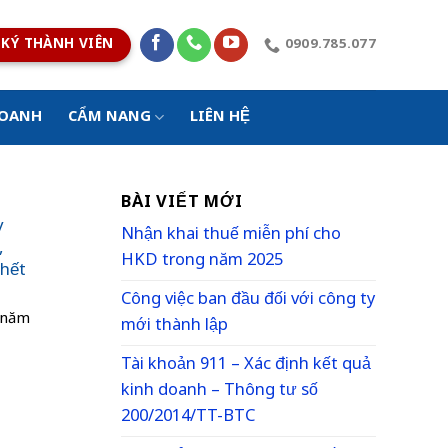
KÝ THÀNH VIÊN
0909.785.077
DOANH
CẨM NANG
LIÊN HỆ
BÀI VIẾT MỚI
y
Nhận khai thuế miễn phí cho
,
HKD trong năm 2025
 hết
Công việc ban đầu đối với công ty
g năm
mới thành lập
Tài khoản 911 – Xác định kết quả
kinh doanh – Thông tư số
200/2014/TT-BTC