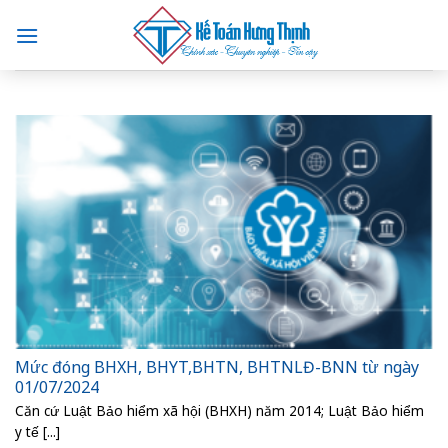
Skip
to
content
Mức đóng BHXH, BHYT,BHTN, BHTNLĐ-BNN từ ngày
01/07/2024
Căn cứ Luật Bảo hiểm xã hội (BHXH) năm 2014; Luật Bảo hiểm
y tế [...]