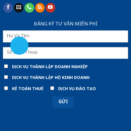
ĐĂNG KÝ TƯ VẤN MIẾN PHÍ
DỊCH VỤ THÀNH LẬP DOANH NGHIỆP
DỊCH VỤ THÀNH LẬP HỘ KINH DOANH
KẾ TOÁN THUẾ
DỊCH VỤ ĐÀO TẠO