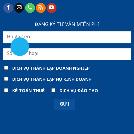
ĐĂNG KÝ TƯ VẤN MIẾN PHÍ
DỊCH VỤ THÀNH LẬP DOANH NGHIỆP
DỊCH VỤ THÀNH LẬP HỘ KINH DOANH
KẾ TOÁN THUẾ
DỊCH VỤ ĐÀO TẠO