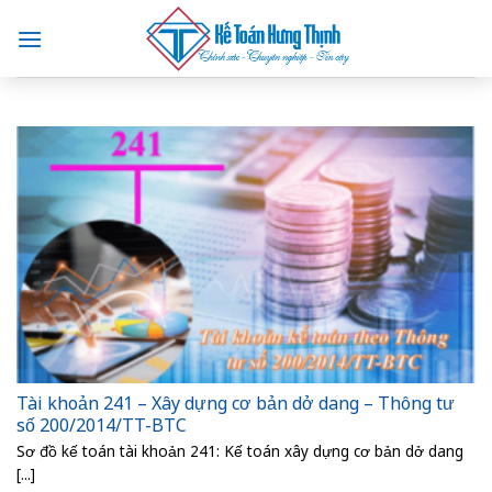
Skip
to
content
Tài khoản 241 – Xây dựng cơ bản dở dang – Thông tư
số 200/2014/TT-BTC
Sơ đồ kế toán tài khoản 241: Kế toán xây dựng cơ bản dở dang
[...]