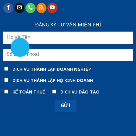
ĐĂNG KÝ TƯ VẤN MIẾN PHÍ
DỊCH VỤ THÀNH LẬP DOANH NGHIỆP
DỊCH VỤ THÀNH LẬP HỘ KINH DOANH
KẾ TOÁN THUẾ
DỊCH VỤ ĐÀO TẠO