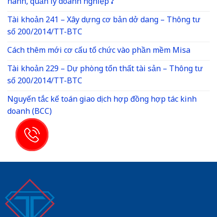
hành, quản lý doanh nghiệp ?
Tài khoản 241 – Xây dựng cơ bản dở dang – Thông tư
số 200/2014/TT-BTC
Cách thêm mới cơ cấu tổ chức vào phần mềm Misa
Tài khoản 229 – Dự phòng tổn thất tài sản – Thông tư
số 200/2014/TT-BTC
Nguyến tắc kế toán giao dịch hợp đồng hợp tác kinh
doanh (BCC)