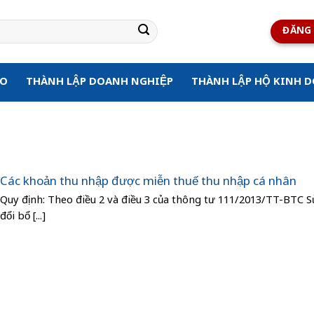
ĐĂNG 
ẠO
THÀNH LẬP DOANH NGHIỆP
THÀNH LẬP HỘ KINH 
Các khoản thu nhập được miễn thuế thu nhập cá nhân
Quy định: Theo điều 2 và điều 3 của thông tư 111/2013/TT-BTC 
đổi bổ [...]