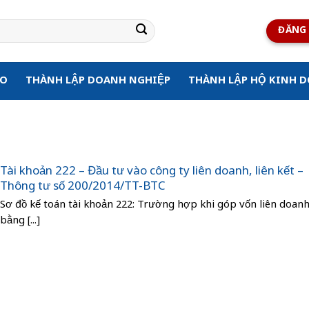
ĐĂNG 
ẠO
THÀNH LẬP DOANH NGHIỆP
THÀNH LẬP HỘ KINH 
Tài khoản 222 – Đầu tư vào công ty liên doanh, liên kết –
Thông tư số 200/2014/TT-BTC
Sơ đồ kế toán tài khoản 222: Trường hợp khi góp vốn liên doan
bằng [...]