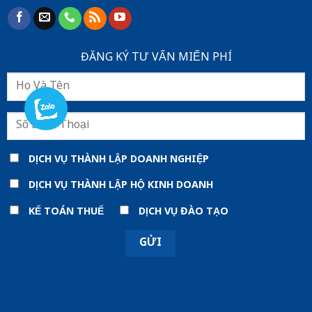
ĐĂNG KÝ TƯ VẤN MIẾN PHÍ
DỊCH VỤ THÀNH LẬP DOANH NGHIỆP
DỊCH VỤ THÀNH LẬP HỘ KINH DOANH
KẾ TOÁN THUẾ
DỊCH VỤ ĐÀO TẠO