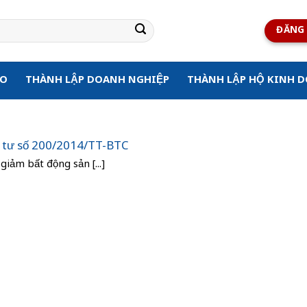
ĐĂNG 
ẠO
THÀNH LẬP DOANH NGHIỆP
THÀNH LẬP HỘ KINH 
g tư số 200/2014/TT-BTC
giảm bất động sản [...]