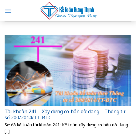
Skip
to
content
Tài khoản 241 – Xây dựng cơ bản dở dang – Thông tư
số 200/2014/TT-BTC
Sơ đồ kế toán tài khoản 241: Kế toán xây dựng cơ bản dở dang
[...]