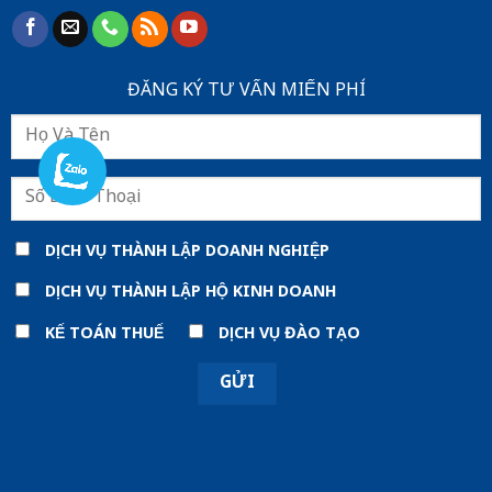
ĐĂNG KÝ TƯ VẤN MIẾN PHÍ
DỊCH VỤ THÀNH LẬP DOANH NGHIỆP
DỊCH VỤ THÀNH LẬP HỘ KINH DOANH
KẾ TOÁN THUẾ
DỊCH VỤ ĐÀO TẠO