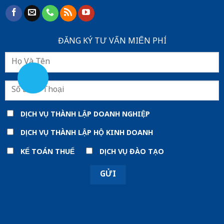
ĐĂNG KÝ TƯ VẤN MIẾN PHÍ
DỊCH VỤ THÀNH LẬP DOANH NGHIỆP
DỊCH VỤ THÀNH LẬP HỘ KINH DOANH
KẾ TOÁN THUẾ
DỊCH VỤ ĐÀO TẠO