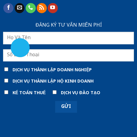
ĐĂNG KÝ TƯ VẤN MIẾN PHÍ
DỊCH VỤ THÀNH LẬP DOANH NGHIỆP
DỊCH VỤ THÀNH LẬP HỘ KINH DOANH
KẾ TOÁN THUẾ
DỊCH VỤ ĐÀO TẠO