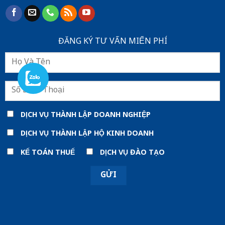
ĐĂNG KÝ TƯ VẤN MIẾN PHÍ
DỊCH VỤ THÀNH LẬP DOANH NGHIỆP
DỊCH VỤ THÀNH LẬP HỘ KINH DOANH
KẾ TOÁN THUẾ
DỊCH VỤ ĐÀO TẠO