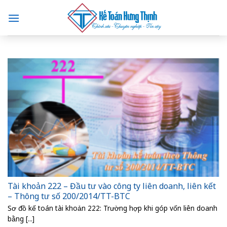
Skip
to
content
Tài khoản 222 – Đầu tư vào công ty liên doanh, liên kết
– Thông tư số 200/2014/TT-BTC
Sơ đồ kế toán tài khoản 222: Trường hợp khi góp vốn liên doanh
bằng [...]