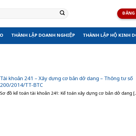
ĐĂNG 
ẠO
THÀNH LẬP DOANH NGHIỆP
THÀNH LẬP HỘ KINH 
Tài khoản 241 – Xây dựng cơ bản dở dang – Thông tư số
200/2014/TT-BTC
Sơ đồ kế toán tài khoản 241: Kế toán xây dựng cơ bản dở dang [..