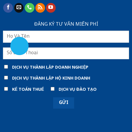
ĐĂNG KÝ TƯ VẤN MIẾN PHÍ
DỊCH VỤ THÀNH LẬP DOANH NGHIỆP
DỊCH VỤ THÀNH LẬP HỘ KINH DOANH
KẾ TOÁN THUẾ
DỊCH VỤ ĐÀO TẠO