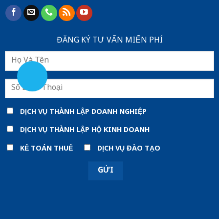
ĐĂNG KÝ TƯ VẤN MIẾN PHÍ
DỊCH VỤ THÀNH LẬP DOANH NGHIỆP
DỊCH VỤ THÀNH LẬP HỘ KINH DOANH
KẾ TOÁN THUẾ
DỊCH VỤ ĐÀO TẠO